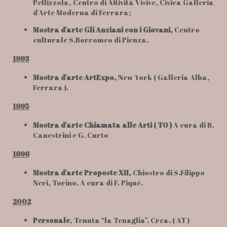
Pellizzola, Centro di Attività Visive, Civica Galleria
d'Arte Moderna di Ferrara;
Mostra d'arte Gli Anziani con i Giovani,
Centro
culturale S.Borromeo di Pienza.
1993
Mostra d'arte ArtExpo,
New York ( Galleria Alba,
Ferrara ).
1995
Mostra d'arte Chiamata alle Arti ( TO )
A cura di B.
Canestrini e G. Curto
1996
Mostra d'arte Proposte XII,
Chiostro di S.Filippo
Neri, Torino. A cura di F. Piquè.
2002
Personale
, Tenuta “la Tenaglia”. Crea. ( AT )