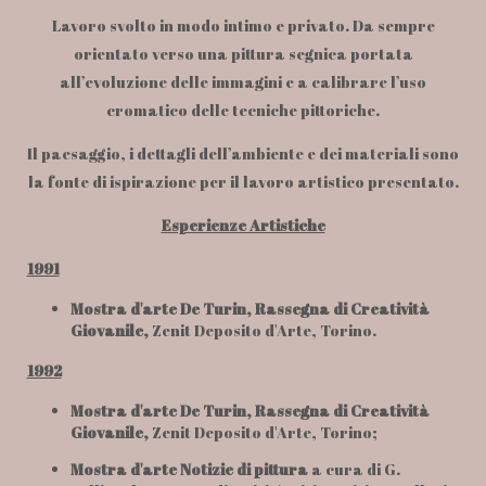
Lavoro svolto in modo intimo e privato. Da sempre
orientato verso una pittura segnica portata
all’evoluzione delle immagini e a calibrare l’uso
cromatico delle tecniche pittoriche.
Il paesaggio, i dettagli dell’ambiente e dei materiali sono
la fonte di ispirazione per il lavoro artistico presentato.
Esperienze Artistiche
1991
Mostra d'arte De Turin, Rassegna di Creatività
Giovanile,
Zenit Deposito d'Arte, Torino.
1992
Mostra d'arte De Turin, Rassegna di Creatività
Giovanile,
Zenit Deposito d'Arte, Torino;
Mostra d'arte Notizie di pittura
a cura di G.