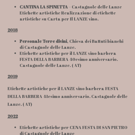
CANTINA LA SPINETTA
– Castagnole delle Lanze
Etichette artistiche Realizzazione di etichette
artistiche su Carta per Il LANZE vino.
2018
Personale Terre divini
, Chiesa dei Battuti bianchi
di Castagnole delle Lanze.
Etichette artistiche per il LANZE vino barbera
FESTA DELLA BARBERA 40esimo anniversario.
Castagnole delle Lanze. ( AT)
2019
Etichette artistiche per il LANZE vino barbera FESTA
DELLA BARBERA 41esimo anniversario. Castagnole delle
Lanze. ( AT)
2022
Etichette artistiche per CENA FESTA DI SAN PIETRO
di Castagnole delle Lanze