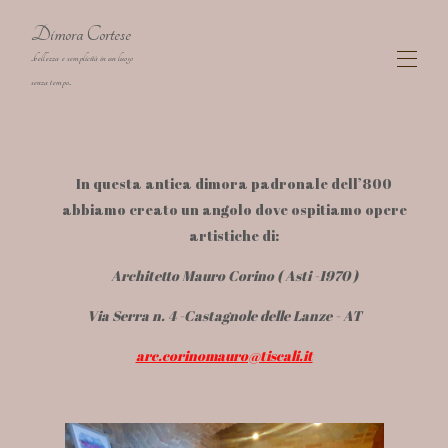
Dimora Cortese
..bellezza e semplicità in un luogo
senza tempo..
Dimora Cortese Agriturismo di charme nelle
Langhe
In questa antica dimora padronale dell’800
La Dimora
▾
abbiamo creato un angolo dove ospitiamo opere
Le Camere
▾
artistiche di:
Mappa
Galleria
Architetto Mauro Corino ( Asti -1970 )
Disponibilità
▾
Via Serra n. 4 -Castagnole delle Lanze - AT
Attività
Contatto
arc.corinomauro@tiscali.it
Artista Corino Mauro
Cookies
Privacy policy
Viaggiare è una cosa seria: sicurezza ai tempi