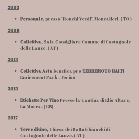
2003
Personale,
presso “Ronchi Verdi”. Moncalieri. ( TO )
2008
Collettiva
, Sala Consigliare Comune di Castagnole
delle Lanze. ( AT )
2013
Collettiva Asta
benefica pro
TERREMOTO HAITI-
Enviroment Park . Torino
2015
Etichette Per Vino
Presso la Cantina di Elio Altare,
La Morra. ( CN)
2017
Terre divino,
Chiesa dei Battuti bianchi di
Castagnole delle Lanze. ( AT
)